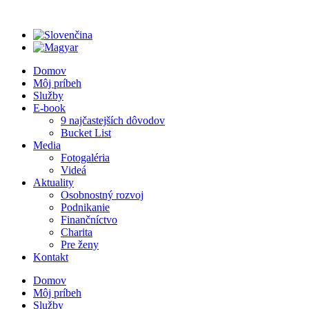
Preskočiť
na
obsah
Domov
Môj príbeh
Služby
E-book
9 najčastejších dôvodov
Bucket List
Media
Fotogaléria
Videá
Aktuality
Osobnostný rozvoj
Podnikanie
Finančníctvo
Charita
Pre ženy
Kontakt
Domov
Môj príbeh
Služby