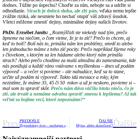
dodnes. Túžite po úspechu? Choďte za ním, nebojte sa a udržte si
odhodlanie.
Strach je dobrá sluha, ale zlý pán,
vďaka nemu lepšie
zvážite riziká, ale nesmiete ho nechať otupiť váš zdravý úsudok.
Všetci môžeme zmeniť dejiny, minimálne dejiny našich životov.
PhDr. Erzsébet Janits:
„Rozmýšľali ste niekedy nad tým, prečo
lipneme na niečom, o čom vieme, že je to zlé? Prečo to chcem, aj
keď to bolí? Bolí nás to, prináša nám len problémy, smrdí to alebo
len jednoducho máme z toho zlé pocity. Prečo napríklad žijeme roky
s človekom, s ktorým sa len hádame alebo ktorý nám prináša
strach? Alebo prečo chodíme za malú almužnu do zamestnania, kde
nás ponižujú a každé ráno vstávame s myšlienkou – dnes už podám
výpoveď – a večer si povieme – ale nabudúce, keď sa to stane,
určite už podám tú výpoveď. Takto idú mesiace a roky, kým
nezistíme, že máme 35, 45 či 50 rokov a už je neskoro, povieme si –
mal som to spraviť skôr.
Prečo nám dáva väčšiu istotu niečo, čo je
zlé, ale trvalé a nemáme odvahu spraviť zmenu k lepšiemu? Až tak
veľmi sa bojíme vecí, ktoré nepoznáme?“
Prev
Ďalšie
PREDOŠLÉ
ĎALŠIE
Hypotekárny úver – nechajme si poradiť od odborníka
Mýtus, alebo skutočnosť?
Najvýznamnejší partneri