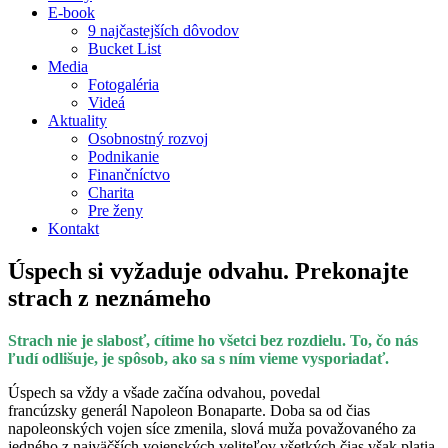
E-book
9 najčastejších dôvodov
Bucket List
Media
Fotogaléria
Videá
Aktuality
Osobnostný rozvoj
Podnikanie
Finančníctvo
Charita
Pre ženy
Kontakt
Úspech si vyžaduje odvahu. Prekonajte
strach z neznámeho
Strach nie je slabosť, cítime ho všetci bez rozdielu. To, čo nás
ľudí odlišuje, je spôsob, ako sa s ním vieme vysporiadať.
Úspech sa vždy a všade začína odvahou,
povedal
francúzsky generál Napoleon Bonaparte. Doba sa od čias
napoleonských vojen síce zmenila, slová muža považovaného za
jedného z najväčších vojenských veliteľov všetkých čias však platia