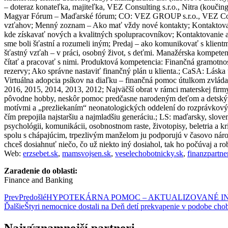
– doteraz konateľka, majiteľka, VEZ Consulting s.r.o., Nitra (koučin
Magyar Fórum – Maďarské fórum; CO: VEZ GROUP s.r.o., VEZ Consul
vzťahov; Menný zoznam – Ako mať vždy nové kontakty; Kontaktovan
kde získavať nových a kvalitných spolupracovníkov; Kontaktovanie 
sme boli šťastní a rozumeli iným; Predaj – ako komunikovať s klient
šťastný vzťah – v práci, osobný život, s deťmi. Manažérska kompeten
čítať a pracovať s nimi. Produktová kompetencia: Finančná gramotnos
rezervy; Ako správne nastaviť finančný plán u klienta.; CaSA: Láska
Virtuálna adopcia psíkov na diaľku – finančná pomoc útulkom zvládať
2016, 2015, 2014, 2013, 2012; Najväčší obrat v rámci materskej fir
pôvodne hobby, neskôr pomoc predčasne narodeným deťom a detským 
motívmi a „prezliekaním“ neonatologických oddelení do rozprávkový
čím prepojila najstaršiu a najmladšiu generáciu.; LS: maďarsky, slove
psychológii, komunikácii, osobnostnom raste, životopisy, beletria a k
spolu s chápajúcim, trpezlivým manželom ju podporujú v časovo nároč
chceš dosiahnuť niečo, čo už niekto iný dosiahol, tak ho počúvaj a rob
Web:
erzsebet.sk
,
mamsvojsen.sk
,
veselechobotnicky.sk
,
finanzpartne
Zaradenie do oblasti:
Finance and Banking
Prev
Predošlé
HYPOTEKÁRNA POMOC – AKTUALIZOVANÉ I
Ďalšie
Štyri nemocnice dostali na Deň detí prekvapenie v podobe chob
Najvýznamnejší partneri