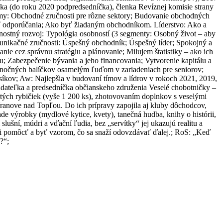
enka (do roku 2020 podpredsedníčka), členka Revíznej komisie strany
y: Obchodné zručnosti pre rôzne sektory; Budovanie obchodných
ť odporúčania; Ako byť žiadaným obchodníkom. Líderstvo: Ako a
ostný rozvoj: Typológia osobností (3 segmenty: Osobný život – aby
omunikačné zručnosti: Úspešný obchodník; Úspešný líder; Spokojný a
ie cez správnu stratégiu a plánovanie; Milujem štatistiky – ako ich
; Zabezpečenie bývania a jeho financovania; Vytvorenie kapitálu a
vianočných balíčkov osamelým ľuďom v zariadeniach pre seniorov;
psíkov; Aw: Najlepšia v budovaní tímov a lídrov v rokoch 2021, 2019,
adateľka a predsedníčka občianskeho združenia Veselé chobotničky –
ch rybičiek (vyše 1 200 ks), zhotovovaním doplnkov s veselými
anove nad Topľou. Do ich prípravy zapojila aj kluby dôchodcov,
ade výrobky (mydlové kytice, kvety), tanečná hudba, knihy o histórii,
lušní, múdri a vďační ľudia, bez „servítky“ jej ukazujú realitu a
deli pomôcť a byť vzorom, čo sa snaží odovzdávať ďalej.; RoS: „Keď
?“;