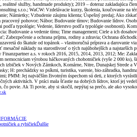
g, realitné služby, handmade produkty); 2019 – doteraz zakladajúca čl
ting s.r.o.; WaCW: Vzdelávacie kurzy, školenia, koučovanie na tém
ie; Námietky; Vzbudenie záujmu klienta; Úspešný predaj; Ako získa
a pracovný pohovor; Nábor; Budovanie tímov; Budovanie lídrov. Osobn
mi podľa typológie; Vedenie, líderstvo podľa typológie osobnosti). K
cia: Budovanie a vedenie tímu; Time management; Ciele a ich dosahovan
ť; Zabezpečenie a ochrana príjmu, rodiny a zdravia; Ochrana dôchodku
 uzavretá do škatule od topánok – vlastnoručná príprava a darovanie 
 mesačné náklady na starostlivosť o tých najúbohejších a najstarších 
my Finanzpartner a.s. v rokoch 2016, 2015, 2014, 2013, 2012; Me: Zakl
nemocniciam výrobou háčkovaných chobotničiek (vyše 2 000 ks), šitý
ch izbičiek v Nových Zámkoch, Komárne, Nitre, Dunajskej Strede a Vr
nsky; H: prechádzky so psíkmi, turistika, varenie, bio-záhradka, handm
rimi; PMM: Jej najväčším životným úspechom sú deti, z ktorých vyrástli s
ných aktivitách. V práci mala šťastie na dobrých lídrov, ktorí jej ve
, čo povie. Ak Ti povie, aby si skočil, nepýtaj sa prečo, ale ako vysoko
r.sk
NFORMÁCIE
otničiek a rybičiek
Ďalšie