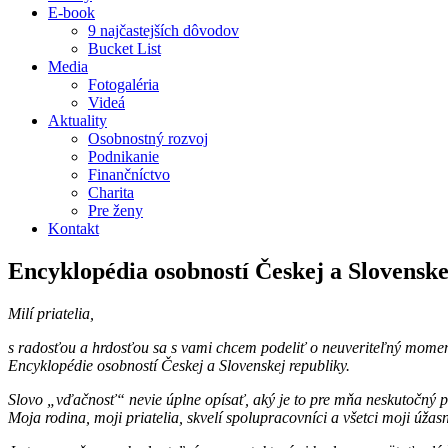
E-book
9 najčastejších dôvodov
Bucket List
Media
Fotogaléria
Videá
Aktuality
Osobnostný rozvoj
Podnikanie
Finančníctvo
Charita
Pre ženy
Kontakt
Encyklopédia osobností Českej a Slovenske
Milí priatelia,
s radosťou a hrdosťou sa s vami chcem podeliť o neuveriteľný moment
Encyklopédie osobností Českej a Slovenskej republiky.
Slovo „vďačnosť“ nevie úplne opísať, aký je to pre mňa neskutočný poc
Moja rodina, moji priatelia, skvelí spolupracovníci a všetci moji úžasn