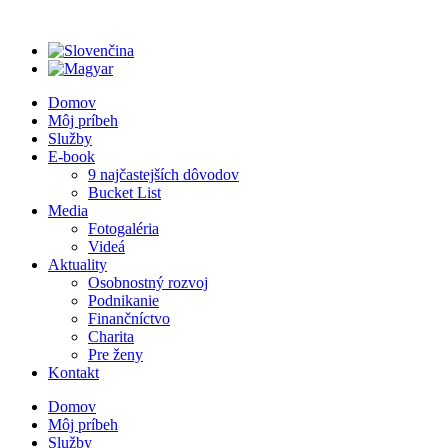
Preskočiť
na
obsah
Domov
Môj príbeh
Služby
E-book
9 najčastejších dôvodov
Bucket List
Media
Fotogaléria
Videá
Aktuality
Osobnostný rozvoj
Podnikanie
Finančníctvo
Charita
Pre ženy
Kontakt
Domov
Môj príbeh
Služby