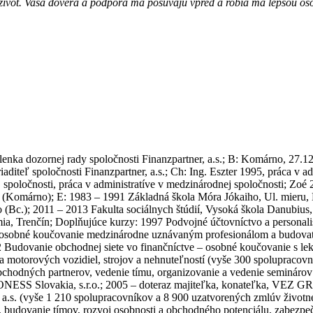
 život. Vaša dôvera a podpora ma posúvajú vpred a robia ma lepšou 
 členka dozornej rady spoločnosti Finanzpartner, a.s.; B: Komárno, 27
aditeľ spoločnosti Finanzpartner, a.s.; Ch: Ing. Eszter 1995, práca v a
 spoločnosti, práca v administratíve v medzinárodnej spoločnosti; Zoé
ráž (Komárno); E: 1983 – 1991 Základná škola Móra Jókaiho, Ul. mie
 (Bc.); 2011 – 2013 Fakulta sociálnych štúdií, Vysoká škola Danubius,
mia, Trenčín; Doplňujúce kurzy: 1997 Podvojné účtovníctvo a person
 osobné koučovanie medzinárodne uznávaným profesionálom a budovat
012 Budovanie obchodnej siete vo finančníctve – osobné koučovanie s le
 motorových vozidiel, strojov a nehnuteľností (vyše 300 spolupracovní
hodných partnerov, vedenie tímu, organizovanie a vedenie seminárov 
SS Slovakia, s.r.o.; 2005 – doteraz majiteľka, konateľka, VEZ GROU
s. (vyše 1 210 spolupracovníkov a 8 900 uzatvorených zmlúv životnéh
ity, budovanie tímov, rozvoj osobnosti a obchodného potenciálu, zabezp