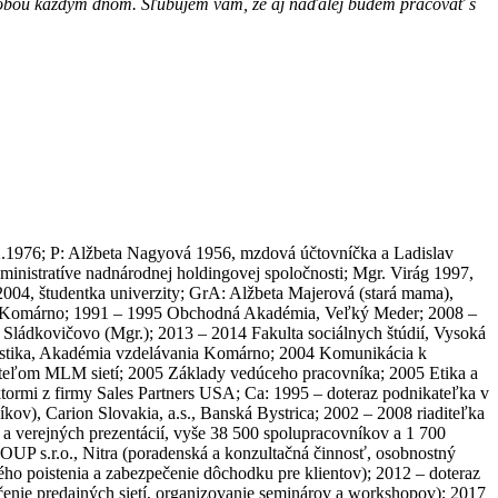
osobou každým dňom. Sľubujem vám, že aj naďalej budem pracovať s
.12.1976; P: Alžbeta Nagyová 1956, mzdová účtovníčka a Ladislav
dministratíve nadnárodnej holdingovej spoločnosti; Mgr. Virág 1997,
 2004, študentka univerzity; GrA: Alžbeta Majerová (stará mama),
ru, Komárno; 1991 – 1995 Obchodná Akadémia, Veľký Meder; 2008 –
 Sládkovičovo (Mgr.); 2013 – 2014 Fakulta sociálnych štúdií, Vysoká
alistika, Akadémia vzdelávania Komárno; 2004 Komunikácia k
eľom MLM sietí; 2005 Základy vedúceho pracovníka; 2005 Etika a
ktormi z firmy Sales Partners USA; Ca: 1995 – doteraz podnikateľka v
kov), Carion Slovakia, a.s., Banská Bystrica; 2002 – 2008 riaditeľka
a verejných prezentácií, vyše 38 500 spolupracovníkov a 1 700
P s.r.o., Nitra (poradenská a konzultačná činnosť, osobnostný
o poistenia a zabezpečenie dôchodku pre klientov); 2012 – doteraz
ečenie predajných sietí, organizovanie seminárov a workshopov); 2017