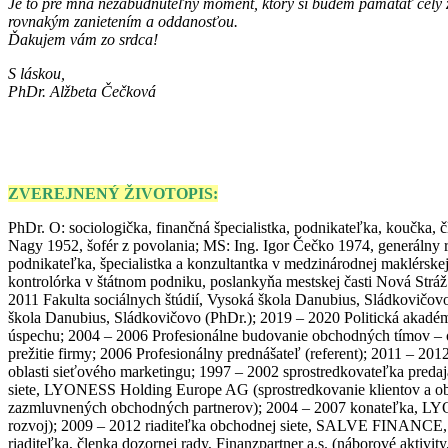
Je to pre mňa nezabudnuteľný moment, ktorý si budem pamätať celý
rovnakým zanietením a oddanosťou.
Ďakujem vám zo srdca!
S láskou,
PhDr. Alžbeta Čečková
ZVEREJNENÝ ŽIVOTOPIS:
PhDr. O: sociologička, finančná špecialistka, podnikateľka, koučka,
Nagy 1952, šofér z povolania; MS: Ing. Igor Čečko 1974, generálny ri
podnikateľka, špecialistka a konzultantka v medzinárodnej maklérskej
kontrolórka v štátnom podniku, poslankyňa mestskej časti Nová St
2011 Fakulta sociálnych štúdií, Vysoká škola Danubius, Sládkovičovo
škola Danubius, Sládkovičovo (PhDr.); 2019 – 2020 Politická akadé
úspechu; 2004 – 2006 Profesionálne budovanie obchodných tímov –
prežitie firmy; 2006 Profesionálny prednášateľ (referent); 2011 – 2
oblasti sieťového marketingu; 1997 – 2002 sprostredkovateľka predaja
siete, LYONESS Holding Europe AG (sprostredkovanie klientov a obc
zazmluvnených obchodných partnerov); 2004 – 2007 konateľka, LYONE
rozvoj); 2009 – 2012 riaditeľka obchodnej siete, SALVE FINANCE, a.
riaditeľka, členka dozornej rady, Finanzpartner a.s. (náborové aktiv