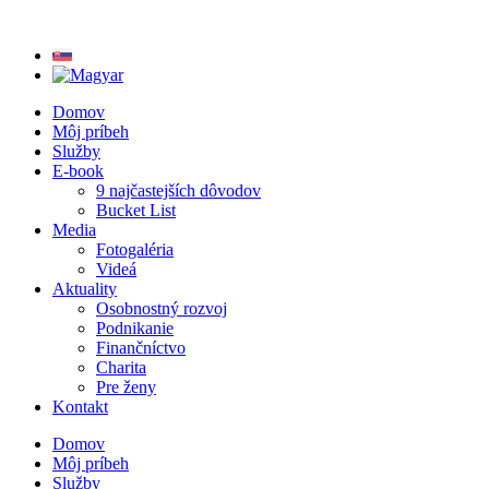
Preskočiť
na
obsah
Domov
Môj príbeh
Služby
E-book
9 najčastejších dôvodov
Bucket List
Media
Fotogaléria
Videá
Aktuality
Osobnostný rozvoj
Podnikanie
Finančníctvo
Charita
Pre ženy
Kontakt
Domov
Môj príbeh
Služby