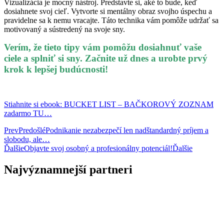
Vizualizácia je mocný nástroj. Predstavte si, aké to bude, keď
dosiahnete svoj cieľ. Vytvorte si mentálny obraz svojho úspechu a
pravidelne sa k nemu vracajte. Táto technika vám pomôže udržať sa
motivovaný a sústredený na svoje sny.
Verím, že tieto tipy vám pomôžu dosiahnuť vaše
ciele a splniť si sny. Začnite už dnes a urobte prvý
krok k lepšej budúcnosti!
Stiahnite si ebook: BUCKET LIST – BAČKOROVÝ ZOZNAM
zadarmo TU…
Prev
Predošlé
Podnikanie nezabezpečí len nadštandardný príjem a
slobodu, ale…
Ďalšie
Objavte svoj osobný a profesionálny potenciál!
Ďalšie
Najvýznamnejší partneri