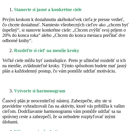
Stanovte si jasné a konkrétne ciele
Prvým krokom k dosiahnutiu akéhokoľvek cieľa je presne vedieť,
čo chcete dosiahnuť. Namiesto všeobecných cieľov ako „chcem byť
úspešný“, si stanovte konkrétne ciele: „Chcem zvýšiť svoj príjem o
20% do konca roka“ alebo „Chcem do konca mesiaca prečítať dve
odborné knihy“.
Rozdeľte si cieľ na menšie kroky
Veľké ciele môžu byť zastrašujúce. Preto je užitočné rozdeliť si ich
na menšie, zvládnuteľné kroky. Týmto spôsobom budete mať jasný
plán a každodenný postup, čo vám pomôže udržať motiváciu.
Vytvorte si harmonogram
Časový plán je neoceniteľný nástroj. Zabezpečte, aby ste si
pravidelne vyhradzovali čas na aktivity, ktoré vás priblížia k vašim
cieľom. Dodržiavanie harmonogramu vám pomôže udržať sa na
správnej ceste a zabezpečí, že sa nebudete rozptyľovať inými
úlohami.