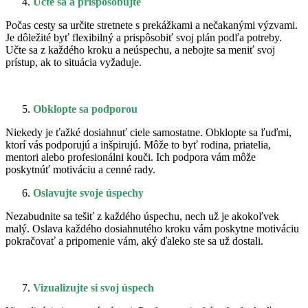
Učte sa a prispôsobujte
Počas cesty sa určite stretnete s prekážkami a nečakanými výzvami.
Je dôležité byť flexibilný a prispôsobiť svoj plán podľa potreby.
Učte sa z každého kroku a neúspechu, a nebojte sa meniť svoj
prístup, ak to situácia vyžaduje.
Obklopte sa podporou
Niekedy je ťažké dosiahnuť ciele samostatne. Obklopte sa ľuďmi,
ktorí vás podporujú a inšpirujú. Môže to byť rodina, priatelia,
mentori alebo profesionálni kouči. Ich podpora vám môže
poskytnúť motiváciu a cenné rady.
Oslavujte svoje úspechy
Nezabudnite sa tešiť z každého úspechu, nech už je akokoľvek
malý. Oslava každého dosiahnutého kroku vám poskytne motiváciu
pokračovať a pripomenie vám, aký ďaleko ste sa už dostali.
Vizualizujte si svoj úspech