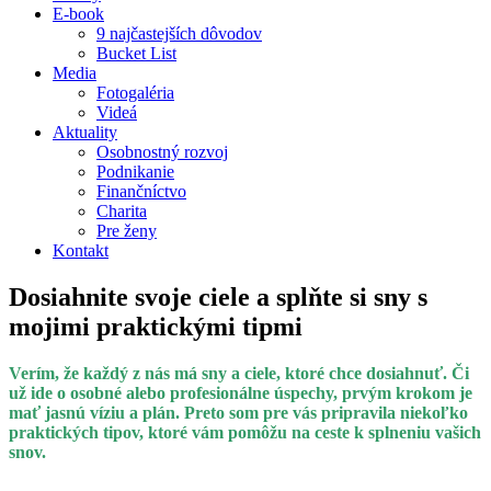
E-book
9 najčastejších dôvodov
Bucket List
Media
Fotogaléria
Videá
Aktuality
Osobnostný rozvoj
Podnikanie
Finančníctvo
Charita
Pre ženy
Kontakt
Dosiahnite svoje ciele a splňte si sny s
mojimi praktickými tipmi
Verím, že každý z nás má sny a ciele, ktoré chce dosiahnuť. Či
už ide o osobné alebo profesionálne úspechy, prvým krokom je
mať jasnú víziu a plán. Preto som pre vás pripravila niekoľko
praktických tipov, ktoré vám pomôžu na ceste k splneniu vašich
snov
.