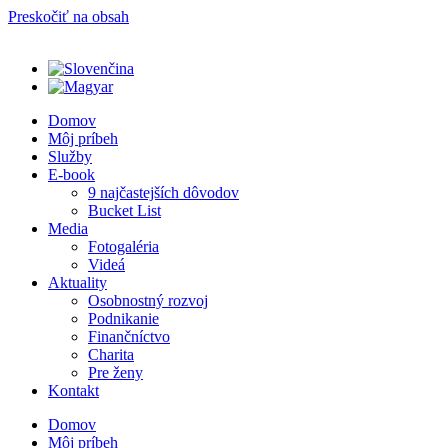
Preskočiť na obsah
Domov
Môj príbeh
Služby
E-book
9 najčastejších dôvodov
Bucket List
Media
Fotogaléria
Videá
Aktuality
Osobnostný rozvoj
Podnikanie
Finančníctvo
Charita
Pre ženy
Kontakt
Domov
Môj príbeh