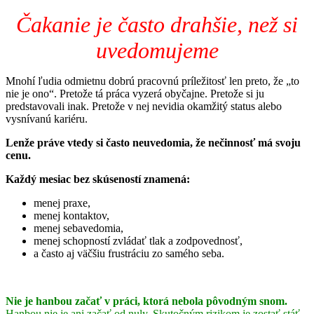
Čakanie je často drahšie,
než si
uvedomujeme
Mnohí ľudia odmietnu dobrú pracovnú príležitosť len preto, že „to
nie je ono“. Pretože tá práca vyzerá obyčajne. Pretože si ju
predstavovali inak. Pretože v nej nevidia okamžitý status alebo
vysnívanú kariéru.
Lenže práve vtedy si často neuvedomia, že nečinnosť má svoju
cenu.
Každý mesiac bez skúseností znamená:
menej praxe,
menej kontaktov,
menej sebavedomia,
menej schopností zvládať tlak a zodpovednosť,
a často aj väčšiu frustráciu zo samého seba.
Nie je hanbou začať v práci, ktorá nebola pôvodným snom.
Hanbou nie je ani začať od nuly. Skutočným rizikom je zostať stáť