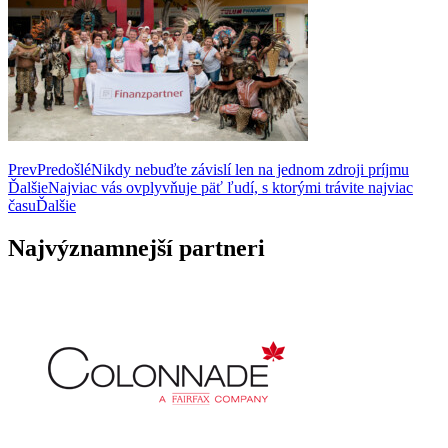
Prev
Predošlé
Nikdy nebuďte závislí len na jednom zdroji príjmu
Ďalšie
Najviac vás ovplyvňuje päť ľudí, s ktorými trávite najviac
času
Ďalšie
Najvýznamnejší partneri