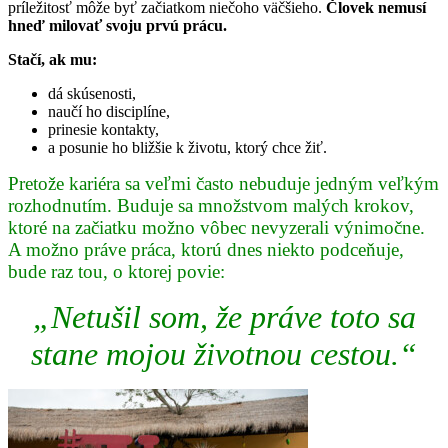
príležitosť môže byť začiatkom niečoho väčšieho.
Človek nemusí
hneď milovať svoju prvú prácu.
Stačí, ak mu:
dá skúsenosti,
naučí ho disciplíne,
prinesie kontakty,
a posunie ho bližšie k životu, ktorý chce žiť.
Pretože kariéra sa veľmi často nebuduje jedným veľkým
rozhodnutím. Buduje sa množstvom malých krokov,
ktoré na začiatku možno vôbec nevyzerali výnimočne.
A možno práve práca, ktorú dnes niekto podceňuje,
bude raz tou, o ktorej povie:
„Netušil som, že práve toto sa
stane
mojou životnou cestou.“