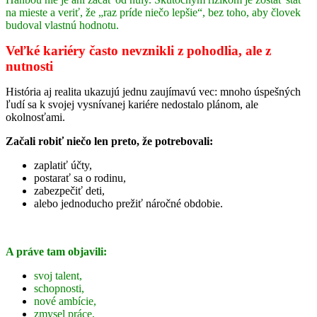
na mieste a veriť, že „raz príde niečo lepšie“, bez toho, aby človek
budoval vlastnú hodnotu.
Veľké kariéry často nevznikli z pohodlia, ale z
nutnosti
História aj realita ukazujú jednu zaujímavú vec: mnoho úspešných
ľudí sa k svojej vysnívanej kariére nedostalo plánom, ale
okolnosťami.
Začali robiť niečo len preto, že potrebovali:
zaplatiť účty,
postarať sa o rodinu,
zabezpečiť deti,
alebo jednoducho prežiť náročné obdobie.
A práve tam objavili:
svoj talent,
schopnosti,
nové ambície,
zmysel práce,