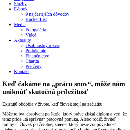
Služby
E-book
9 najčastejších dôvodov
Bucket List
Media
Fotogaléria
Videá
Aktuality
Osobnostný rozvoj
Podnikanie
Finančníctvo
Charita
Pre ženy
Kontakt
Keď čakáme na „prácu snov“, môže nám
uniknúť skutočná príležitosť
Existujú obdobia v živote, keď človek stojí na začiatku.
Môže to byť absolvent po škole, ktorý práve získal diplom a verí, že
teraz príde „tá správna“ pracovná ponuka. Alebo rodič, živiteľ
rodiny či človek po životnej zmene, ktorý nesie zodpovednosť
nielen za seba, ale aj za deti, domácnosť a budúcnosť svojej rodiny.