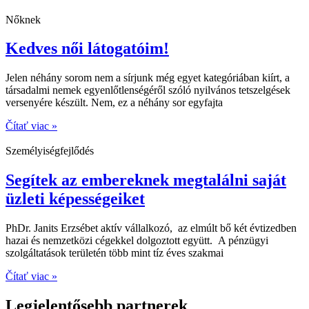
Nőknek
Kedves női látogatóim!
Jelen néhány sorom nem a sírjunk még egyet kategóriában kiírt, a
társadalmi nemek egyenlőtlenségéről szóló nyilvános tetszelgések
versenyére készült. Nem, ez a néhány sor egyfajta
Čítať viac »
Személyiségfejlődés
Segítek az embereknek megtalálni saját
üzleti képességeiket
PhDr. Janits Erzsébet aktív vállalkozó, az elmúlt bő két évtizedben
hazai és nemzetközi cégekkel dolgoztott együtt. A pénzügyi
szolgáltatások területén több mint tíz éves szakmai
Čítať viac »
Legjelentősebb partnerek