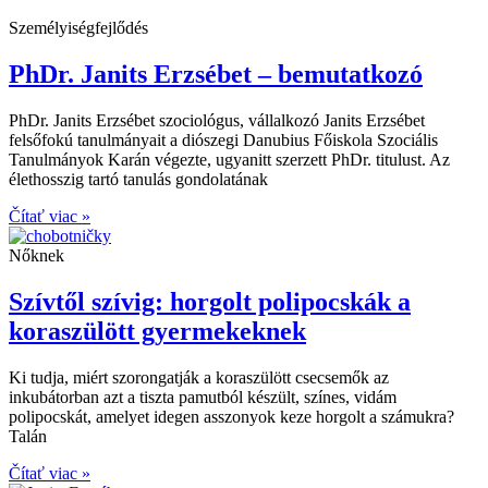
Személyiségfejlődés
PhDr. Janits Erzsébet – bemutatkozó
PhDr. Janits Erzsébet szociológus, vállalkozó Janits Erzsébet
felsőfokú tanulmányait a diószegi Danubius Főiskola Szociális
Tanulmányok Karán végezte, ugyanitt szerzett PhDr. titulust. Az
élethosszig tartó tanulás gondolatának
Čítať viac »
Nőknek
Szívtől szívig: horgolt polipocskák a
koraszülött gyermekeknek
Ki tudja, miért szorongatják a koraszülött csecsemők az
inkubátorban azt a tiszta pamutból készült, színes, vidám
polipocskát, amelyet idegen asszonyok keze horgolt a számukra?
Talán
Čítať viac »