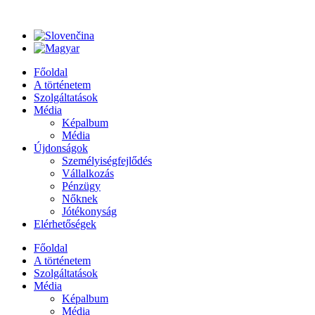
Ugrás
a
tartalomhoz
Főoldal
A történetem
Szolgáltatások
Média
Képalbum
Média
Újdonságok
Személyiségfejlődés
Vállalkozás
Pénzügy
Nőknek
Jótékonyság
Elérhetőségek
Főoldal
A történetem
Szolgáltatások
Média
Képalbum
Média