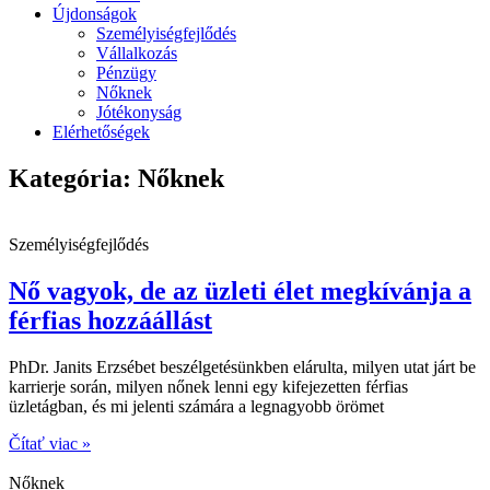
Újdonságok
Személyiségfejlődés
Vállalkozás
Pénzügy
Nőknek
Jótékonyság
Elérhetőségek
Kategória: Nőknek
Személyiségfejlődés
Nő vagyok, de az üzleti élet megkívánja a
férfias hozzáállást
PhDr. Janits Erzsébet beszélgetésünkben elárulta, milyen utat járt be
karrierje során, milyen nőnek lenni egy kifejezetten férfias
üzletágban, és mi jelenti számára a legnagyobb örömet
Čítať viac »
Nőknek