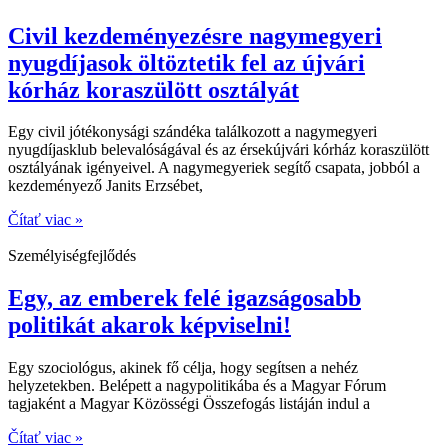
Civil kezdeményezésre nagymegyeri
nyugdíjasok öltöztetik fel az újvári
kórház koraszülött osztályát
Egy civil jótékonysági szándéka találkozott a nagymegyeri
nyugdíjasklub belevalóságával és az érsekújvári kórház koraszülött
osztályának igényeivel. A nagymegyeriek segítő csapata, jobból a
kezdeményező Janits Erzsébet,
Čítať viac »
Személyiségfejlődés
Egy, az emberek felé igazságosabb
politikát akarok képviselni!
Egy szociológus, akinek fő célja, hogy segítsen a nehéz
helyzetekben. Belépett a nagypolitikába és a Magyar Fórum
tagjaként a Magyar Közösségi Összefogás listáján indul a
Čítať viac »