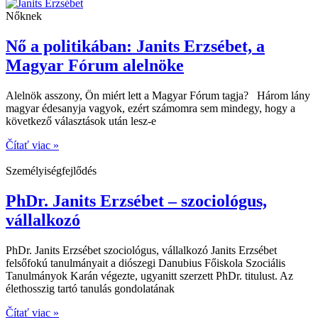
Nőknek
Nő a politikában: Janits Erzsébet, a
Magyar Fórum alelnöke
Alelnök asszony, Ön miért lett a Magyar Fórum tagja? Három lány
magyar édesanyja vagyok, ezért számomra sem mindegy, hogy a
következő választások után lesz-e
Čítať viac »
Személyiségfejlődés
PhDr. Janits Erzsébet – szociológus,
vállalkozó
PhDr. Janits Erzsébet szociológus, vállalkozó Janits Erzsébet
felsőfokú tanulmányait a diószegi Danubius Főiskola Szociális
Tanulmányok Karán végezte, ugyanitt szerzett PhDr. titulust. Az
élethosszig tartó tanulás gondolatának
Čítať viac »